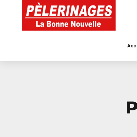
Acc
P